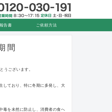
検査.com
衛生管理
報告書
ご依頼方法
期間
がとうございます。
生しており、特に冬期に多発し、大
中毒を未然に防止し、消費者の食へ