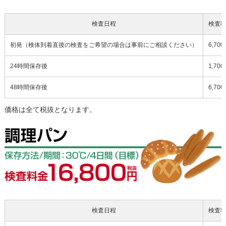
検査日程
検査
初発（検体到着直後の検査をご希望の場合は事前にご相談ください）
6,70
24時間保存後
1,70
48時間保存後
6,70
価格は全て税抜となります。
検査日程
検査