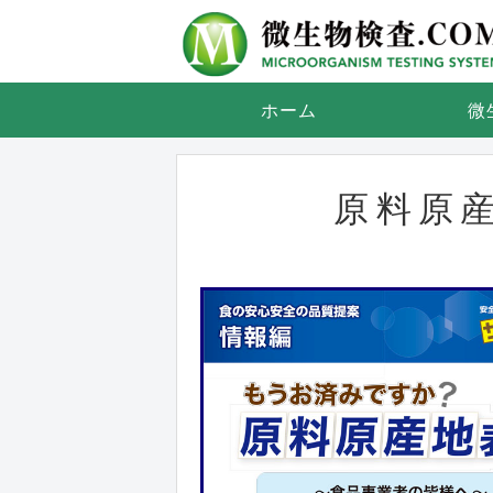
ホーム
微
原料原