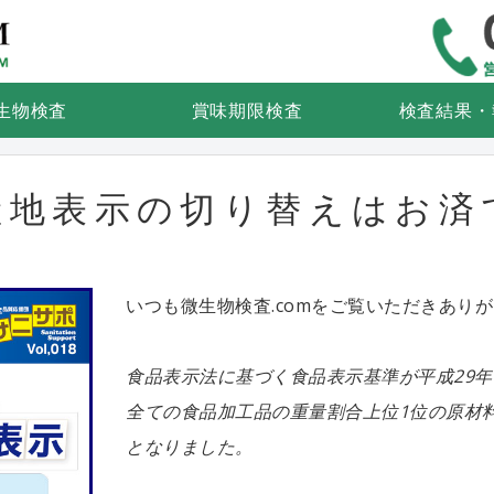
食品検査・微生物検査なら微生物
生物検査
賞味期限検査
検査結果・
産地表示の切り替えはお済
いつも微生物検査.comをご覧いただきあり
食品表示法に基づく食品表示基準が平成29年
全ての食品加工品の重量割合上位1位の原材
となりました。