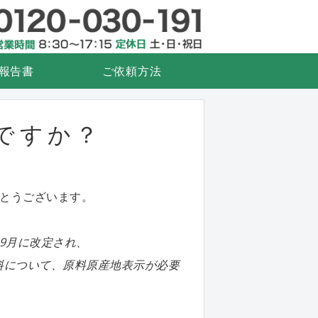
検査.com
衛生管理
報告書
ご依頼方法
ですか？
がとうございます。
9月に改定され、
料について、原料原産地表示が必要