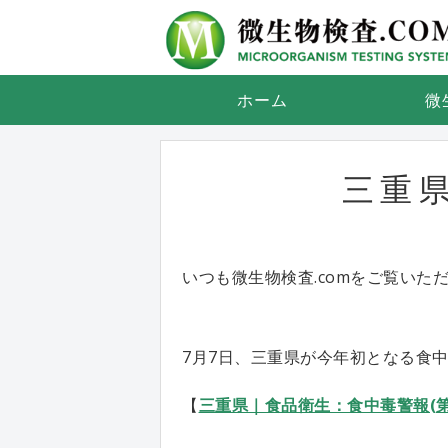
ホーム
微
三重
いつも微生物検査.comをご覧いた
7月7日、三重県が今年初となる食
【
三重県｜食品衛生：食中毒警報(