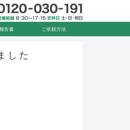
検査.com
衛生管理
報告書
ご依頼方法
ました